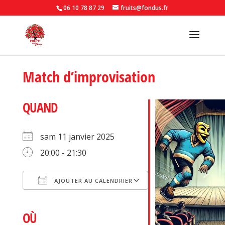
06 10 78 87 29
fruits@fondus.fr
Match d’improvisation
QUAND
sam 11 janvier 2025
20:00 - 21:30
AJOUTER AU CALENDRIER
Télécharger ICS
Calendrier Google
iCalendar
Office 365
Outlook Live
OÙ