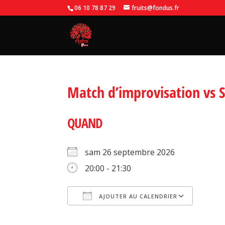
06 10 78 87 29
fruits@fondus.fr
Match d’improvisation vs 
QUAND
sam 26 septembre 2026
20:00 - 21:30
AJOUTER AU CALENDRIER
Télécharger ICS
Calendrier Google
iCalendar
Office 365
Outlook Li