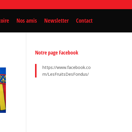
toire
Nos amis
Newsletter
Contact
Notre page Facebook
https://www.facebook.co
m/LesFruitsDesFondus/